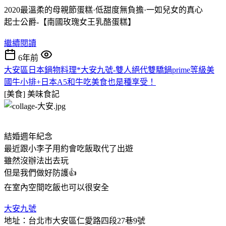
2020最溫柔的母親節蛋糕·低甜度無負擔·一如兒女的真心
起士公爵-【南國玫瑰女王乳酪蛋糕】
繼續閱讀
6年前
大安區日本鍋物料理*大安九號-雙人絕代雙驕鍋prime等級美
國牛小排+日本A5和牛吃美食也是種享受！
[美食]
美味食記
結婚週年紀念
最近跟小李子用約會吃飯取代了出遊
雖然沒辦法出去玩
但是我們做好防護👍
在室內空間吃飯也可以很安全
大安九號
地址：台北市大安區仁愛路四段27巷9號