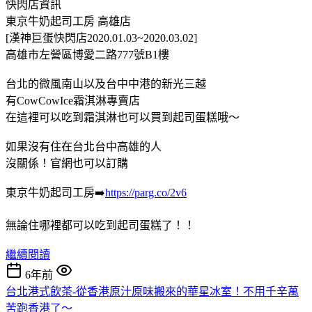
快閃店資訊
東京牛奶起司工房 高雄店
[漢神巨蛋快閃店2020.01.03~2020.03.02]
高雄市左營區博愛二路777號B1樓
台北的微風南山以及台中中港的新光三越
有CowCowIce霜淇淋專賣店
在這裡可以吃到霜淇淋也可以買到起司蛋糕哦～
如果沒有住在台北台中高雄的人
沒關係！官網也可以訂購
東京牛奶起司工房➡️
https://parg.co/2v6
無論住哪裡都可以吃到起司蛋糕了！！
繼續閱讀
6年前
台北港式飲茶-從香港原汁原味搬來的華星冰室！不用千辛萬
苦跑香港了～