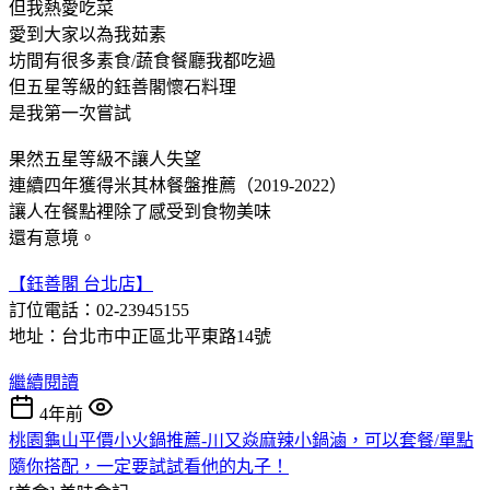
但我熱愛吃菜
愛到大家以為我茹素
坊間有很多素食/蔬食餐廳我都吃過
但五星等級的鈺善閣懷石料理
是我第一次嘗試
果然五星等級不讓人失望
連續四年獲得米其林餐盤推薦（2019-2022）
讓人在餐點裡除了感受到食物美味
還有意境。
【鈺善閣 台北店】
訂位電話：02-23945155
地址：台北市中正區北平東路14號
繼續閱讀
4年前
桃園龜山平價小火鍋推薦-川又焱麻辣小鍋滷，可以套餐/單點
隨你搭配，一定要試試看他的丸子！