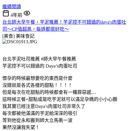
繼續閱讀
4年前
台北師大早午餐，芋泥推薦！芋泥控不可錯過的daya's肉蛋吐
司～CP值超高，每道都很好吃～
[美食]
美味食記
台北芋泥吐司推薦 #師大早午餐推薦
芋泥控不可以錯過的 Daya’s肉蛋吐司
懷孕的時候最想要吃的東西是什麼
沒錯就是各式各樣的甜點！！！！
但是每次在吃甜點的時候都會有一種罪惡感....
這時候正餐+甜點或是吃芋泥就可以滿足孕媽的小小心願
我其實已經注意Daya’s肉蛋吐司非常久了
每次都被他滿滿的芋泥給深深的吸引
等到他從永和搬到師大立馬衝一波
果然沒讓我失望！