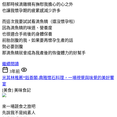
但那時候滴雞精有撫慰我擔心的心之外
也讓我懷孕期的疲累感減少許多
而這次我要試試看滴魚精（還沒懷孕啦）
因為滴魚精的味道、營養度
也很適合手術後的身體保養
前胎剖腹的我，如果要再懷孕生產的話
勢必要剖腹
那滴魚精就會成為我產後的恢復體力的好幫手
繼續閱讀
3年前
米其林推薦*鈺善閣-典雅懷石料理，一場視覺與味覺的美好饗
宴
[美食]
美味食記
來一場蔬食之旅吧
先說我不是純素人