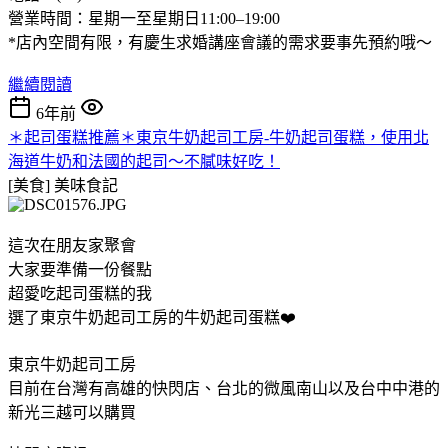
營業時間：星期一至星期日11:00–19:00
*店內空間有限，有慶生求婚講座會議的需求要事先預約哦～
繼續閱讀
6年前
＊起司蛋糕推薦＊東京牛奶起司工房-牛奶起司蛋糕，使用北
海道牛奶和法國的起司～不膩味好吃！
[美食]
美味食記
這次在朋友家聚會
大家要準備一份餐點
超愛吃起司蛋糕的我
選了東京牛奶起司工房的牛奶起司蛋糕❤️
東京牛奶起司工房
目前在台灣有高雄的快閃店、台北的微風南山以及台中中港的
新光三越可以購買