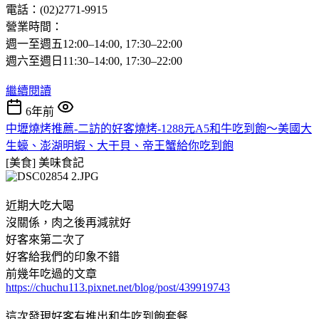
電話：(02)2771-9915
營業時間：
週一至週五12:00–14:00, 17:30–22:00
週六至週日11:30–14:00, 17:30–22:00
繼續閱讀
6年前
中壢燒烤推薦-二訪的好客燒烤-1288元A5和牛吃到飽～美國大
生蠔、澎湖明蝦、大干貝、帝王蟹給你吃到飽
[美食]
美味食記
近期大吃大喝
沒關係，肉之後再減就好
好客來第二次了
好客給我們的印象不錯
前幾年吃過的文章
https://chuchu113.pixnet.net/blog/post/439919743
這次發現好客有推出和牛吃到飽套餐