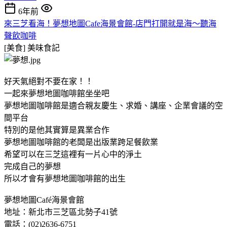
6年前
來三芝看海！夢想地圖Cafe海景會館-店門打開就是海～聽海
聲飲咖啡
[美食]
美味食記
好天氣絕對不要在家！！
一起來夢想地圖咖啡館坐坐吧
夢想地圖咖啡館是適合親友慶生、求婚、講座、企業會議的空
間平台
特別的是他其實算是異業合作
夢想地圖咖啡館的老闆是出版業跨足餐飲業
希望可以在三芝這裡有一片心中的淨土
完成自己的夢想
所以才會有夢想地圖咖啡館的出生
夢想地圖Café海景會館
地址：新北市三芝區北勢子41號
電話：(02)2636-6751