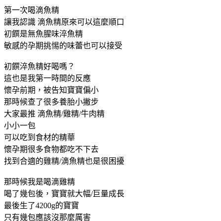
第一次喝滴魚精
讓我認識 滴魚精原來可以這麼順口
初饌是無魚腥味淬魚精
敏感的孕期挑惕的味蕾也可以接受
初饌淬魚精好喝嗎？
這也是我第一時間的反應
懷孕前期，被告知寶寶偏小
那時候查了很多養胎小撇步
大家最推 滴魚精/雞精/牛肉精
小小一包
可以吃到食材的精華
懷孕期很多食物都吃不下去
找到合適的雞精/滴魚精也是很困擾
那時候我是喝滴雞精
喝了幾包後，寶寶就大幅/巨量成長
最後生了4200g的寶寶
只有幾包應該沒那麼厲害