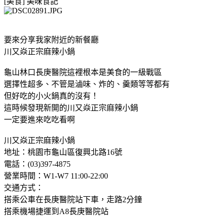
[美食]
美味食記
要來分享我家附近的新餐廳
川又焱正宗麻辣小鍋
龜山林口長庚醫院這裡根本是美食的一級戰區
選擇性超多、不管是滷味、炸的、羹類等等都有
但好吃的小火鍋真的沒有！
這時候發現新開的川又焱正宗麻辣小鍋
一定要進來吃吃看啊
川又焱正宗麻辣小鍋
地址：桃園市龜山區復興北路16號
電話：(03)397-4875
營業時間：W1-W7 11:00-22:00
交通方式：
搭乘公車在長庚醫院站下車，走路2分鐘
搭乘機場捷運到A8長庚醫院站