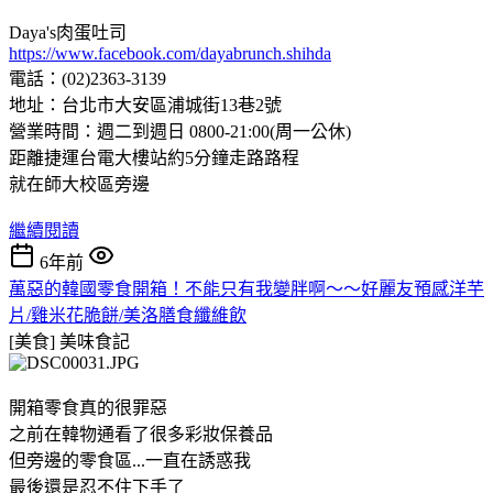
Daya's肉蛋吐司
https://www.facebook.com/dayabrunch.shihda
電話：(02)2363-3139
地址：台北市大安區浦城街13巷2號
營業時間：週二到週日 0800-21:00(周一公休)
距離捷運台電大樓站約5分鐘走路路程
就在師大校區旁邊
繼續閱讀
6年前
萬惡的韓國零食開箱！不能只有我變胖啊～～好麗友預感洋芋
片/雞米花脆餅/美洛膳食纖維飲
[美食]
美味食記
開箱零食真的很罪惡
之前在韓物通看了很多彩妝保養品
但旁邊的零食區...一直在誘惑我
最後還是忍不住下手了