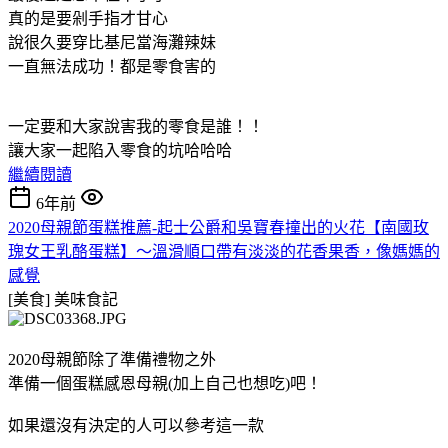
真的是要剁手指才甘心
說很久要穿比基尼當海灘辣妹
一直無法成功！都是零食害的
一定要和大家說害我的零食是誰！！
讓大家一起陷入零食的坑哈哈哈
繼續閱讀
6年前
2020母親節蛋糕推薦-起士公爵和吳寶春撞出的火花【南國玫
瑰女王乳酪蛋糕】～溫滑順口帶有淡淡的花香果香，像媽媽的
感覺
[美食]
美味食記
2020母親節除了準備禮物之外
準備一個蛋糕感恩母親(加上自己也想吃)吧！
如果還沒有決定的人可以參考這一款