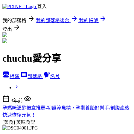
登入
我的部落格
我的部落格後台
我的帳號
登出
chuchu愛分享
相簿
部落格
名片
3年前
孕媽咪溫醇禮盒推薦-初饌淬魚精，孕期養胎好幫手/剖腹產後
快速恢復元氣！
[美食]
美味食記