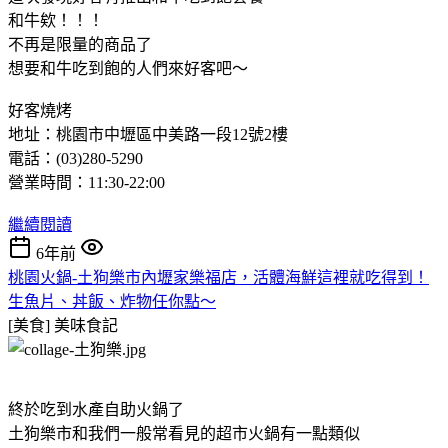
和牛欸！！！
不再是限量的商品了
想要和牛吃到飽的人們來好客吧～
好客燒烤
地址：桃園市中壢區中美路一段12號2樓
電話：(03)280-5290
營業時間：11:30-22:00
繼續閱讀
6年前
桃園火鍋-土狗樂市內壢家樂福店，活體海鮮這裡就吃得到！
生魚片、丼飯、炸物任你點～
[美食]
美味食記
終於吃到水產自助火鍋了
土狗樂市和我們一般常看見的超市火鍋有一點類似