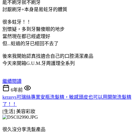
能不刷牙就不刷牙
討厭刷牙+本身是易蛀牙的體質
很多蛀牙！！
別懷疑，多到牙醫傻眼的地步
當然現在都已經處理好
但...蛀過的牙已經回不去了
後來我開始認真找適合自己的口腔清潔產品
今天來開箱G.U.M.牙周護理全系列
繼續閱讀
6年前
kerasys可瑞絲專業安瓶洗髮精，敏感頭皮也可以用開架洗髮精
了！！
[生活]
美容彩妝
很久沒分享洗髮產品