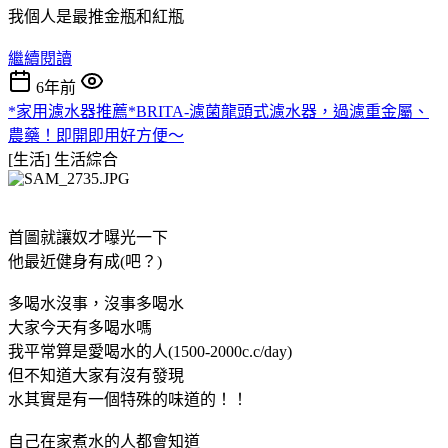
我個人是最推金瓶和紅瓶
繼續閱讀
6年前
*家用濾水器推薦*BRITA-濾菌龍頭式濾水器，過濾重金屬、
農藥！即開即用好方便～
[生活]
生活綜合
首圖就讓奴才曝光一下
他最近健身有成(吧？)
多喝水沒事，沒事多喝水
大家今天有多喝水嗎
我平常算是愛喝水的人(1500-2000c.c/day)
但不知道大家有沒有發現
水其實是有一個特殊的味道的！！
自己在家煮水的人都會知道