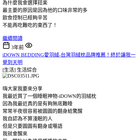
為什麼我會選擇菈楽
最主要的原因是因為他的口味非常的多
飲食控制已經夠辛苦
不能再吃難吃的東西了！
繼續閱讀
3年前
iDOWN BEDDING愛羽絨-台灣羽絨枕品牌推薦！終於讓我一
覺到天明
[生活]
生活綜合
嗨大家我要來分享
我最近買了一個睡眠神物-iDOWN的羽絨枕
因為我最近真的是有夠無底難睡
常常半夜很容易被圓圓的翻身給驚醒
我自認為不算淺眠的人
但是只要圓圓有翻身或囈語
我就會醒來