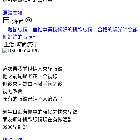
繼續閱讀
5年前
中壢配眼鏡！首推專業技術好的耕欣眼鏡！合格的驗光師照顧
你好妳的眼睛～
[生活]
時尚流行
這次帶我前世情人來配眼鏡
他之前配過老花、全視線
但後來因為白內臟手術之後
視力改變
原有的眼鏡已經不太適合了
趁生日跟有優惠的時候趕快來配鏡
朋友通知耕欣眼鏡現在有做活動
3980配到好！