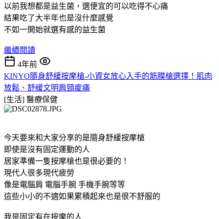
以前我想都是益生菌，選便宜的可以吃得不心痛
結果吃了大半年也是沒什麼感覺
不如一開始就選有感的益生菌
繼續閱讀
4年前
KINYO隨身舒緩按摩槍-小資女放心入手的筋膜槍選擇！肌肉
放鬆、舒緩文明肩頸痠痛
[生活]
醫療保健
今天要來和大家分享的是隨身舒緩按摩槍
即使是沒有固定運動的人
居家準備一隻按摩槍也是很必要的！
現代人很多現代疲勞
像是電腦肩 電腦手腕 手機手腕等等
這些小小的不適如果累積起來也是很不舒服的
我是固定有在按摩的人