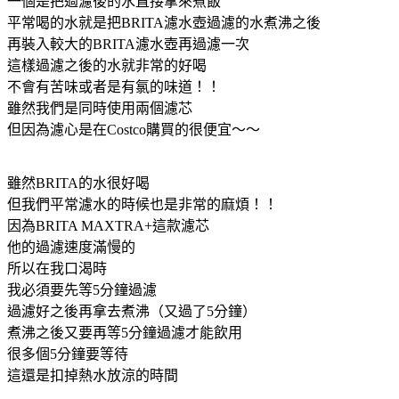
一個是把過濾後的水直接拿來煮飯
平常喝的水就是把BRITA濾水壺過濾的水煮沸之後
再裝入較大的BRITA濾水壺再過濾一次
這樣過濾之後的水就非常的好喝
不會有苦味或者是有氯的味道！！
雖然我們是同時使用兩個濾芯
但因為濾心是在Costco購買的很便宜～～
雖然BRITA的水很好喝
但我們平常濾水的時候也是非常的麻煩！！
因為BRITA MAXTRA+這款濾芯
他的過濾速度滿慢的
所以在我口渴時
我必須要先等5分鐘過濾
過濾好之後再拿去煮沸（又過了5分鐘）
煮沸之後又要再等5分鐘過濾才能飲用
很多個5分鐘要等待
這還是扣掉熱水放涼的時間