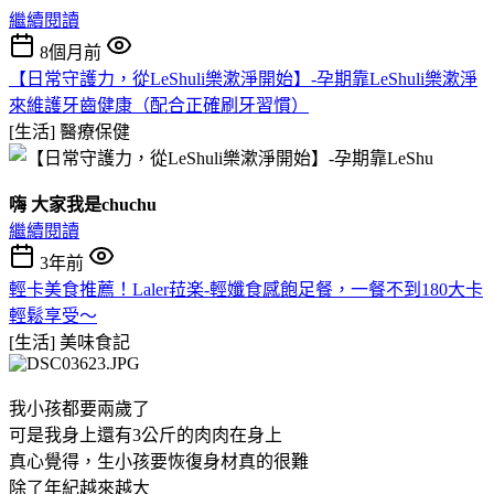
繼續閱讀
8個月前
【日常守護力，從LeShuli樂漱淨開始】-孕期靠LeShuli樂漱淨
來維護牙齒健康（配合正確刷牙習慣）
[生活]
醫療保健
嗨 大家我是chuchu
繼續閱讀
3年前
輕卡美食推薦！Laler菈楽-輕孅食感飽足餐，一餐不到180大卡
輕鬆享受～
[生活]
美味食記
我小孩都要兩歲了
可是我身上還有3公斤的肉肉在身上
真心覺得，生小孩要恢復身材真的很難
除了年紀越來越大