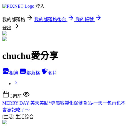
登入
我的部落格
我的部落格後台
我的帳號
登出
chuchu愛分享
相簿
部落格
名片
3週前
MERRY DAY 美天美點*專屬客製化保健食品-一天一包再也不
會忘記吃了～
[生活]
生活綜合