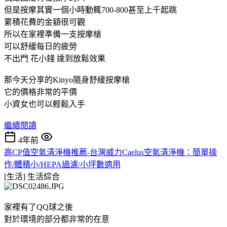
但是按摩其實一個小時動輒700-800甚至上千起跳
累積花費的金額很可觀
所以在家裡準備一支按摩槍
可以舒緩每日的疲勞
不出門 花小錢 達到放鬆效果
那今天分享的Kinyo隨身舒緩按摩槍
它的價格非常的平價
小資女也可以輕鬆入手
繼續閱讀
4年前
高CP值空氣清淨機推薦-台灣威力Caelus空氣清淨機：簡單操
作/體積小/HEPA過濾/小坪數適用
[生活]
生活綜合
家裡有了QQ球之後
對於環境的部分都非常的在意