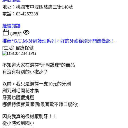
耕欣眼鏡
地址：桃園市中壢區慈惠三街140號
電話：03-4257338
繼續閱讀
6年前
推薦*G.U.M-牙周護理系列，好的牙齒從刷牙開始做起！
[生活]
醫療保健
不知道大家在選擇“牙周護理”的商品
有沒有特別的小撇步？
以前，我只是選擇一支10元的牙刷
刷到刷毛開花才換
牙膏也隨便挑選
哪個特價就買哪個(最喜歡不辣口感的)
因為我真的很討厭刷牙！！
從小時候到國小