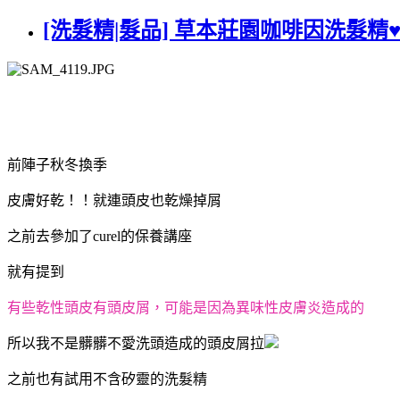
[洗髮精|髮品] 草本莊園咖啡因洗髮
咖啡因洗髮精,不含矽靈,健髮,頭髮膨鬆,清潔頭皮,草本莊園,德國原裝進口
前陣子秋冬換季
皮膚好乾！！就連頭皮也乾燥掉屑
之前去參加了curel的保養講座
就有提到
有些乾性頭皮有頭皮屑，可能是因為異味性皮膚炎造成的
所以我不是髒髒不愛洗頭造成的頭皮屑拉
之前也有試用不含矽靈的洗髮精