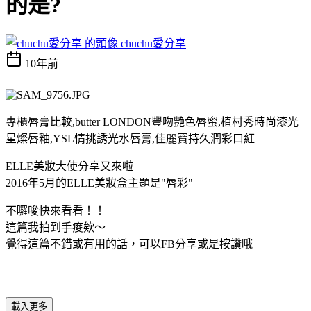
的是?
chuchu愛分享
10年前
專櫃唇膏比較,butter LONDON豐吻艷色唇蜜,植村秀時尚漆光
星燦唇釉,YSL情挑誘光水唇膏,佳麗寶持久潤彩口紅
ELLE美妝大使分享又來啦
2016年5月的ELLE美妝盒主題是"唇彩"
不囉唆快來看看！！
這篇我拍到手痠欸～
覺得這篇不錯或有用的話，可以FB分享或是按讚哦
載入更多