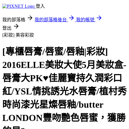
登入
我的部落格
我的部落格後台
我的帳號
登出
[彩妝]
美容彩妝
[專櫃唇膏/唇蜜/唇釉|彩妝]
2016ELLE美妝大使5月美妝盒-
唇膏大PK♥佳麗寶持久潤彩口
紅/YSL情挑誘光水唇膏/植村秀
時尚漆光星燦唇釉/butter
LONDON豐吻艷色唇蜜，獲勝