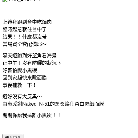
上禮拜跑到台中吃燒肉
臨時起意就住台中了
結果！！什麼都沒帶
當場買全套配備耶～
隔天還跑到好望角看海景
正中午＋沒有防曬的狀況下
好害怕變小黑碳
回到家趕快來敷面膜
事後補救一下！
還好沒有大反黑～
由衷感謝Naked N-51的黑桑煥化柔白緊緻面膜
謝謝你讓我遠離小黑炭！！