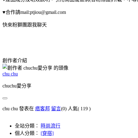
♥合作請mail:ptjiou@gmail.com
快來粉獅團跟我聊天
創作者介紹
chu chu
chuchu愛分享
chu chu 發表在
痞客邦
留言
(0)
人氣(
119
)
全站分類：
時尚流行
個人分類：
[穿搭]