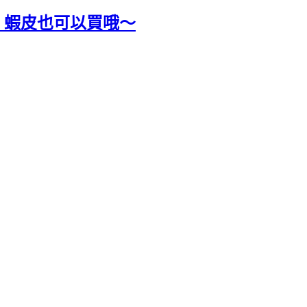
口！蝦皮也可以買哦～