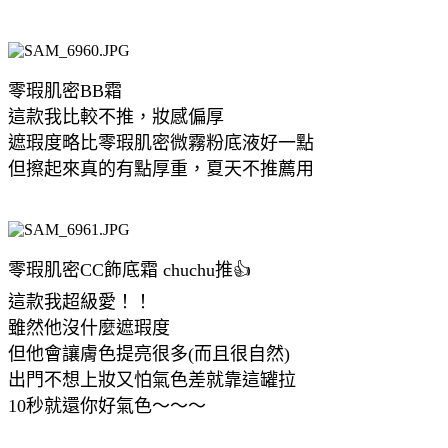
零瑕肌密BB霜
這款我比較不推，妝感偏厚
遮瑕度略比零瑕肌密微霧粉底液好一點
但擦起來真的有點厚重，夏天不推薦用
零瑕肌密CC飾底霜 chuchu推👍
這款我超級愛！！
雖然他沒什麼遮瑕度
但他會讓膚色提亮很多(而且很自然)
出門不想上妝又怕氣色差就靠這罐拉
10秒就還你好氣色～～～