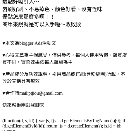
這點好吸引人～
唇刷好刷、不易掉色、顏色好看、沒有怪味
優點怎麼那麼多啊！！
簡單來說就是可以入手啦～敗敗敗
♥本文為blogger Ads活動文
♥心得文章為主觀感受，僅供參考，每個人使用習慣、體質膚
質不同，實際效果依每人體驗為主
♥產品成分及功效說明，引用商品或官網(含粉絲團)所載，不
等於宣稱具有療效
♥合作請mail:ptjiou@gmail.com
快來粉獅團跟我聊天
(function(d, s, id) { var js, fjs = d.getElementsByTagName(s)[0]; if
(d.getElementById(id)) return; js = d.createElement(s); js.id = id;