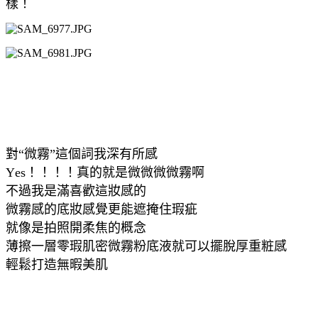
樣！
對“微霧”這個詞我深有所感
Yes！！！！真的就是微微微微霧啊
不過我是滿喜歡這妝感的
微霧感的底妝感覺更能遮掩住瑕疵
就像是拍照開柔焦的概念
薄擦一層零瑕肌密微霧粉底液就可以擺脫厚重粧感
輕鬆打造無暇美肌