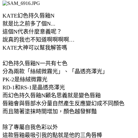
KATE幻色持久唇釉N
就是比之前多了個N...
這個N代表什麼意義呢？
說真的我也不知道啊啊啊啊…
KATE大神可以幫我解答嗎
幻色持久唇釉N一共有七色
分為兩款「絲絨微霧光」、「晶透亮澤光」
PK-2是絲絨微霧光
RD-1和RS-1是晶透亮澤光
而幻色持久唇釉N顧名思義就是變色唇釉
唇釉會與唇部水分量自然產生反應變幻成不同顏色
而且隨著塗抹時間增加，顏色越發鮮豔
除了專屬自我色彩以外
這款唇釉最吸引我的點就是他的三角唇棒