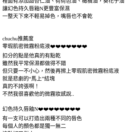
裡面有添加甜杏仁油、荷荷芭油、橄欖油，葵花子油
讓幻色持久唇釉N更豐富保濕
一整天下來不輕易掉色，嘴唇也不會乾
chuchu推薦度
零瑕肌密微霧粉底液❤️❤️❤️❤️❤️❤️❤️
扣分的點是他真的有點乾
雖然我平常保濕都做得不錯
但只要一不小心，然後再擦上零瑕肌密微霧粉底液
就是悲劇的“馬上”結塊
真的不誇張啊！
不然我很喜歡他的微霧妝感說..
幻色持久唇釉N❤️❤️❤️❤️❤️❤️❤️❤️
有一支可以打造出兩種不同的唇色
每個人的顏色都是獨一無二