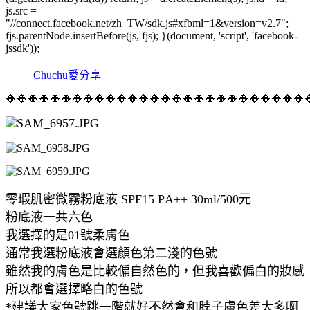
js.src =
"//connect.facebook.net/zh_TW/sdk.js#xfbml=1&version=v2.7";
fjs.parentNode.insertBefore(js, fjs); }(document, 'script', 'facebook-
jssdk'));
Chuchu愛分享
🔶🔶🔶🔶🔶🔶🔶🔶🔶🔶🔶🔶🔶🔶🔶🔶🔶🔶🔶🔶🔶🔶🔶🔶🔶🔶🔶
零瑕肌密微霧粉底液 SPF15 PA++ 30ml/500元
粉底液一共六色
我選擇的是01號柔膚色
通常我選粉底液會選顏色第二淺的色號
雖然我的膚色是比較偏自然色的，但我喜歡偏白的妝感
所以都會選擇略白的色號
*建議大家色號跳一階就好不然會和脖子膚色差太多啊