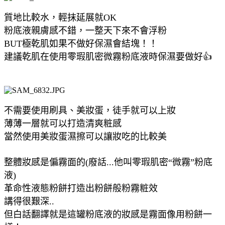
質地比較水，輕抹延展就OK
粉底液親膚感不錯，一整天下來不會浮粉
BUT極乾肌如果不做好保濕會結塊！！
建議乾肌在使用零瑕肌密微霧粉底液時保濕要做好👍
不需要使用刷具、美妝蛋，徒手就可以上妝
薄薄一層就可以打造清爽粧感
當然使用美妝蛋濕擦可以讓妝吃的比較美
整體妝感是偏霧面的(廢話...他叫零瑕肌密“微霧”粉底
液)
革命性液態粉餅打造出粉餅般粉霧粧效
講得很艱深..
但白話翻譯就是這罐粉底液的妝感是霧面像用粉餅一