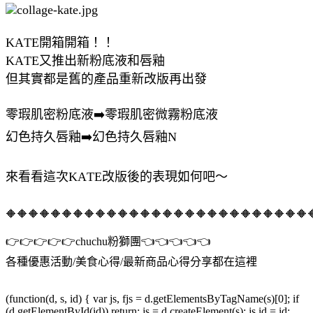
KATE開箱開箱！！
KATE又推出新粉底液和唇釉
但其實都是舊的產品重新改版再出發
零瑕肌密粉底液➡️零瑕肌密微霧粉底液
幻色持久唇釉➡️幻色持久唇釉N
來看看這次KATE改版後的表現如何吧～
🔶🔶🔶🔶🔶🔶🔶🔶🔶🔶🔶🔶🔶🔶🔶🔶🔶🔶🔶🔶🔶🔶🔶🔶🔶🔶🔶
👉👉👉👉👉chuchu粉獅團👈👈👈👈👈
各種優惠活動/美食心得/最新商品心得分享都在這裡
(function(d, s, id) { var js, fjs = d.getElementsByTagName(s)[0]; if
(d.getElementById(id)) return; js = d.createElement(s); js.id = id;