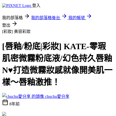
登入
我的部落格
我的部落格後台
我的帳號
登出
[彩妝]
美容彩妝
[唇釉/粉底|彩妝] KATE-零瑕
肌密微霧粉底液/幻色持久唇釉
N♥打造微霧妝感就像開美肌一
樣～唇釉激推！
chuchu愛分享
8年前