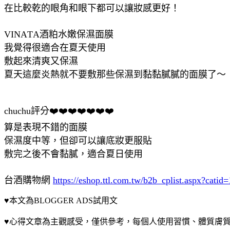
在比較乾的眼角和眼下都可以讓妝感更好！
VINATA酒粕水嫩保濕面膜
我覺得很適合在夏天使用
敷起來清爽又保濕
夏天這麼炎熱就不要敷那些保濕到黏黏膩膩的面膜了～
chuchu評分❤️❤️❤️❤️❤️❤️❤️
算是表現不錯的面膜
保濕度中等，但卻可以讓底妝更服貼
敷完之後不會黏膩，適合夏日使用
台酒購物網
https://eshop.ttl.com.tw/b2b_cplist.aspx?catid=
♥本文為BLOGGER ADS試用文
♥心得文章為主觀感受，僅供參考，每個人使用習慣、體質膚