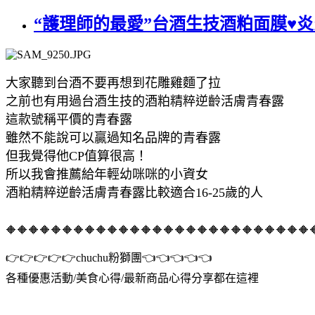
“護理師的最愛”台酒生技酒粕面膜♥
大家聽到台酒不要再想到花雕雞麵了拉
之前也有用過台酒生技的酒粕精粹逆齡活膚青春露
這款號稱平價的青春露
雖然不能說可以贏過知名品牌的青春露
但我覺得他CP值算很高！
所以我會推薦給年輕幼咪咪的小資女
酒粕精粹逆齡活膚青春露比較適合16-25歲的人
🔶🔶🔶🔶🔶🔶🔶🔶🔶🔶🔶🔶🔶🔶🔶🔶🔶🔶🔶🔶🔶🔶🔶🔶🔶🔶🔶
👉👉👉👉👉chuchu粉獅團👈👈👈👈👈
各種優惠活動/美食心得/最新商品心得分享都在這裡