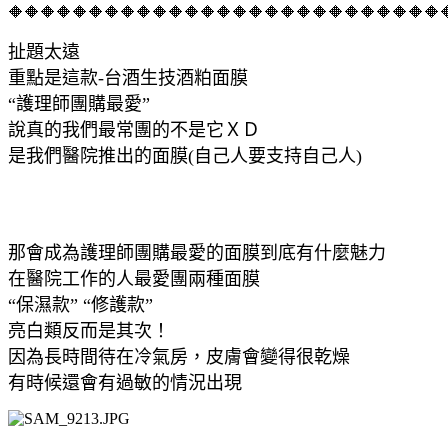
🔶🔶🔶🔶🔶🔶🔶🔶🔶🔶🔶🔶🔶🔶🔶🔶🔶🔶🔶🔶🔶🔶🔶🔶🔶🔶🔶
扯題太遠
重點是這款-台酒生技酒粕面膜
“護理師團購最愛”
說真的我們最常團的不是它ＸＤ
是我們醫院推出的面膜(自己人要支持自己人)
那會成為護理師團購最愛的面膜到底有什麼魅力
在醫院工作的人最愛團兩種面膜
“保濕款” “修護款”
亮白類反而是其次！
因為長時間待在冷氣房，皮膚會變得很乾燥
有時候還會有過敏的情況出現