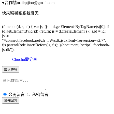
♥合作請mail:ptjiou@gmail.com
快來粉獅團跟我聊天
(function(d, s, id) { var js, fjs = d.getElementsByTagName(s)[0]; if
(d.getElementById(id)) return; js = d.createElement(s); js.id = id;
js.src =
"//connect.facebook.net/zh_TW/sdk.js#xfbml=1&version=v2.7";
fjs.parentNode.insertBefore(js, fjs); }(document, 'script', 'facebook-
jssdk'));
Chuchu愛分享
載入更多
公開留言
私密留言
發佈留言