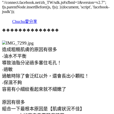
"//connect.facebook.net/zh_TW/sdk.js#xfbml=1&version=v2.7";
fjs.parentNode.insertBefore(js, fjs); }(document, 'script', 'facebook-
jssdk'));
Chuchu愛分享
🔶🔶🔶🔶🔶🔶🔶🔶🔶🔶🔶🔶🔶🔶
造成粗糙肌膚的原因有很多
-油水不平衡
導致油脂分泌過多塞住毛孔！
-過敏
過敏時除了會泛紅以外，還會長出小顆粒！
-保濕不夠
容易有小細紋看起來就不細嫩了
原因有很多
組合一下最根本原因是【肌膚狀況不佳】