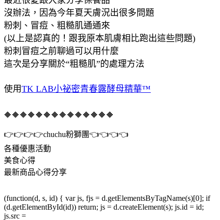
沒辦法，因為今年夏天膚況出很多問題
粉刺、冒痘、粗糙肌通通來
(以上是認真的！跟我原本肌膚相比跑出這些問題)
粉刺冒痘之前聊過可以用什麼
這次是分享關於“粗糙肌”的處理方法
使用
TK LAB小祕密青春露酵母精華™
🔶🔶🔶🔶🔶🔶🔶🔶🔶🔶🔶🔶🔶🔶
👉👉👉👉chuchu粉獅團👈👈👈👈
各種優惠活動
美食心得
最新商品心得分享
(function(d, s, id) { var js, fjs = d.getElementsByTagName(s)[0]; if
(d.getElementById(id)) return; js = d.createElement(s); js.id = id;
js.src =