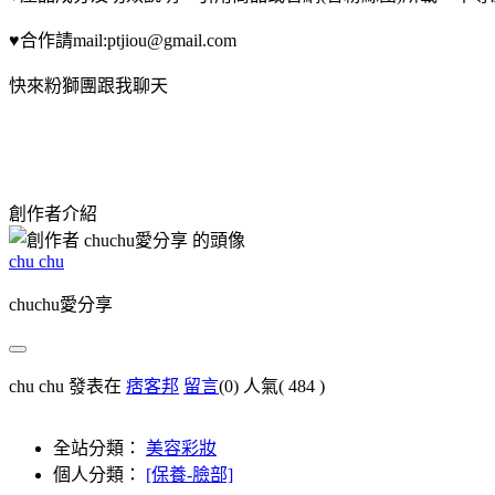
♥合作請mail:ptjiou@gmail.com
快來粉獅團跟我聊天
創作者介紹
chu chu
chuchu愛分享
chu chu 發表在
痞客邦
留言
(0)
人氣(
484
)
全站分類：
美容彩妝
個人分類：
[保養-臉部]