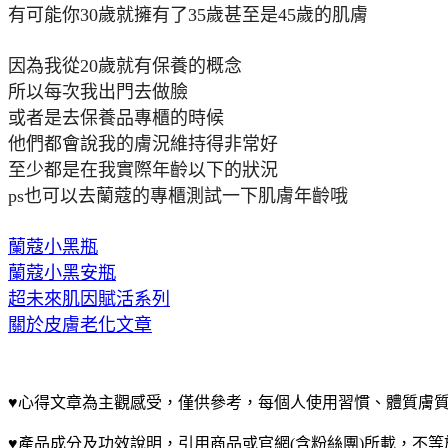
有可能你30歲就擁有了35歲甚至是45歲的肌膚
因為我從20歲就有保養的概念
所以每次我出門去做臉
或者是去保養品專櫃的時候
他們都會說我的膚況維持得非常好
至少都是在我實際年齡以下的狀況
ps也可以去蘭蔻的專櫃測試一下肌膚年齡哦
蘭蔻小黑瓶
蘭蔻小黑安瓶
超未來肌因賦活系列
關於皮膚老化文章
♥心得文章為主觀感受，僅供參考，每個人使用習慣、體質膚
♥產品成分及功效說明，引用商品或官網(含粉絲團)所載，不