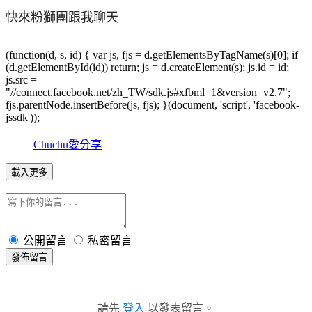
快來粉獅團跟我聊天
(function(d, s, id) { var js, fjs = d.getElementsByTagName(s)[0]; if
(d.getElementById(id)) return; js = d.createElement(s); js.id = id;
js.src =
"//connect.facebook.net/zh_TW/sdk.js#xfbml=1&version=v2.7";
fjs.parentNode.insertBefore(js, fjs); }(document, 'script', 'facebook-
jssdk'));
Chuchu愛分享
載入更多
公開留言
私密留言
發佈留言
請先
登入
以發表留言。