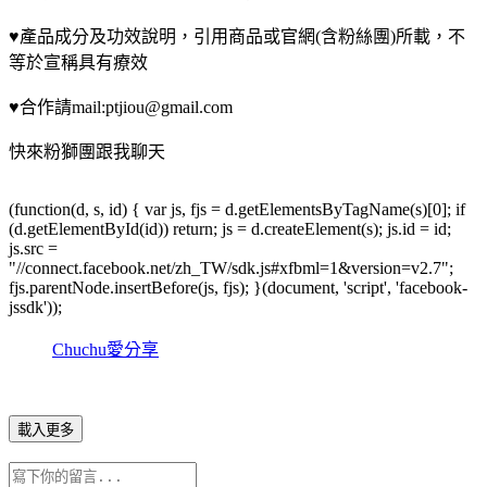
♥產品成分及功效說明，引用商品或官網(含粉絲團)所載，不
等於宣稱具有療效
♥合作請mail:ptjiou@gmail.com
快來粉獅團跟我聊天
(function(d, s, id) { var js, fjs = d.getElementsByTagName(s)[0]; if
(d.getElementById(id)) return; js = d.createElement(s); js.id = id;
js.src =
"//connect.facebook.net/zh_TW/sdk.js#xfbml=1&version=v2.7";
fjs.parentNode.insertBefore(js, fjs); }(document, 'script', 'facebook-
jssdk'));
Chuchu愛分享
載入更多