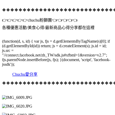
🔶🔶🔶🔶🔶🔶🔶🔶🔶🔶🔶🔶🔶🔶🔶🔶🔶🔶🔶🔶🔶🔶🔶🔶🔶🔶🔶
👉👉👉👉👉chuchu粉獅團👈👈👈👈👈
各種優惠活動/美食心得/最新商品心得分享都在這裡
(function(d, s, id) { var js, fjs = d.getElementsByTagName(s)[0]; if
(d.getElementById(id)) return; js = d.createElement(s); js.id = id;
js.src =
"//connect.facebook.net/zh_TW/sdk.js#xfbml=1&version=v2.7";
fjs.parentNode.insertBefore(js, fjs); }(document, 'script', 'facebook-
jssdk'));
Chuchu愛分享
🔶🔶🔶🔶🔶🔶🔶🔶🔶🔶🔶🔶🔶🔶🔶🔶🔶🔶🔶🔶🔶🔶🔶🔶🔶🔶🔶