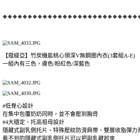
🔶🔶🔶🔶🔶🔶🔶🔶🔶🔶🔶🔶🔶🔶🔶🔶🔶🔶🔶🔶🔶🔶🔶🔶🔶🔶🔶
【蔻緹亞】竹炭機能桃心領深V無鋼圈內衣(3套組A-E)
一組內有三色，膚色/粉紅色/深藍色
#低脊心設計
在集中包覆奶奶同時，並不會壓到胸骨
#4大穩定、托高祖母設計
隱藏式副乳側托片、特殊壓紋防滑肩帶、雙層收脂彈力背
看不到的隱藏式副乳側托片可以把副乳藏起來