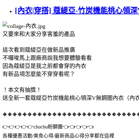
[內衣|穿搭] 蔻緹亞-竹炭機能桃心
又要來和大家分享害羞的產品
這次看到蔻緹亞在做新品推廣
不囉唆馬上跟廠商說我想要體驗看看
因為蔻緹亞是我之前都會穿的內衣
有新品項怎麼能不穿穿看呢？
！本文有抽獎！
送全新一套蔻緹亞竹炭機能桃心領深V無鋼圈內衣（內衣
🔶🔶🔶🔶🔶🔶🔶🔶🔶🔶🔶🔶🔶🔶🔶🔶🔶🔶🔶🔶🔶🔶🔶🔶🔶🔶🔶
👉👉👉👉👉chuchu粉獅團👈👈👈👈👈
各種優惠活動/美食心得/最新商品心得分享都在這裡