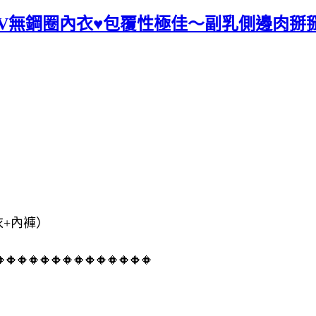
領深V無鋼圈內衣♥包覆性極佳～副乳側邊肉掰
+內褲）
🔶🔶🔶🔶🔶🔶🔶🔶🔶🔶🔶🔶🔶