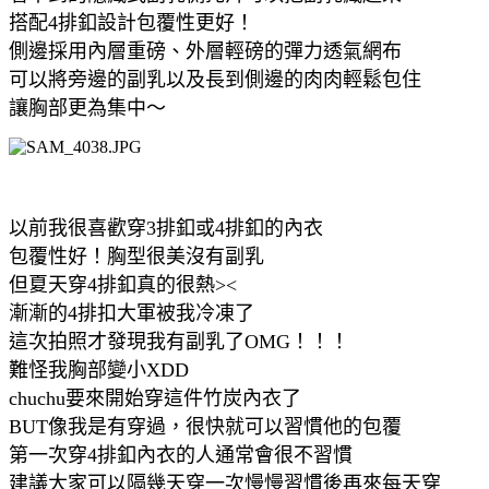
搭配4排釦設計包覆性更好！
側邊採用內層重磅、外層輕磅的彈力透氣網布
可以將旁邊的副乳以及長到側邊的肉肉輕鬆包住
讓胸部更為集中～
以前我很喜歡穿3排釦或4排釦的內衣
包覆性好！胸型很美沒有副乳
但夏天穿4排釦真的很熱><
漸漸的4排扣大軍被我冷凍了
這次拍照才發現我有副乳了OMG！！！
難怪我胸部變小XDD
chuchu要來開始穿這件竹炭內衣了
BUT像我是有穿過，很快就可以習慣他的包覆
第一次穿4排釦內衣的人通常會很不習慣
建議大家可以隔幾天穿一次慢慢習慣後再來每天穿