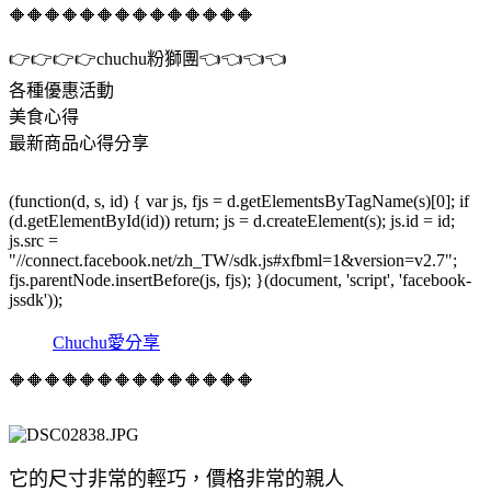
🔶🔶🔶🔶🔶🔶🔶🔶🔶🔶🔶🔶🔶🔶
👉👉👉👉chuchu粉獅團👈👈👈👈
各種優惠活動
美食心得
最新商品心得分享
(function(d, s, id) { var js, fjs = d.getElementsByTagName(s)[0]; if
(d.getElementById(id)) return; js = d.createElement(s); js.id = id;
js.src =
"//connect.facebook.net/zh_TW/sdk.js#xfbml=1&version=v2.7";
fjs.parentNode.insertBefore(js, fjs); }(document, 'script', 'facebook-
jssdk'));
Chuchu愛分享
🔶🔶🔶🔶🔶🔶🔶🔶🔶🔶🔶🔶🔶🔶
它的尺寸非常的輕巧，價格非常的親人