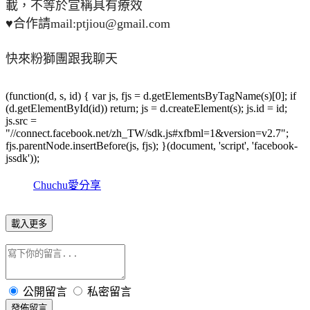
載，不等於宣稱具有療效
♥合作請mail:ptjiou@gmail.com
快來粉獅團跟我聊天
(function(d, s, id) { var js, fjs = d.getElementsByTagName(s)[0]; if
(d.getElementById(id)) return; js = d.createElement(s); js.id = id;
js.src =
"//connect.facebook.net/zh_TW/sdk.js#xfbml=1&version=v2.7";
fjs.parentNode.insertBefore(js, fjs); }(document, 'script', 'facebook-
jssdk'));
Chuchu愛分享
載入更多
公開留言
私密留言
發佈留言