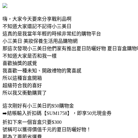
嗨，大家今天要來分享戰利品啊
不知道大家還記不記得小三美日
這真的是我當年年輕的時候非常紅的購物平台
小三美日 美妝保養生活用品購物網
那這次發現小三美日他們家有推出夏日防曬好物 夏日盲盒購物
不知道大家是否和我一樣
喜歡抽獎的感覺
我喜歡一種未知、開啟禮物的驚喜感
所以這種盲盒開箱
超級符合我的喜好
所以我又衝動購買了
這次剛好有小三美日的$50購物金
➡️結帳輸入折扣碼【SUM1758】，即享50元現金券
折扣下來一個盲盒只要$300
號稱可以獲得價值千元的夏日防曬好物！
那為了要節省運費