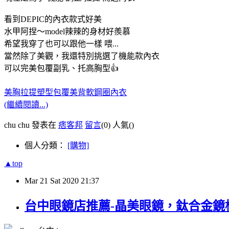
看到DEPIC的內衣款式好美
水甲阿捏～model辣辣的身材好羨慕
希望我穿了也可以跟他一樣 喂...
當然除了美觀，我還特別挑選了機能款內衣
可以完美包覆副乳、托高胸型👍
美胸拉提塑型包覆美背軟鋼圈內衣
(繼續閱讀...)
chu chu 發表在
痞客邦
留言
(0)
人氣(
)
個人分類：
[購物]
▲top
Mar
21
Sat
2020
21:37
台中眼鏡店推薦-晶美眼鏡，鈦合金鏡