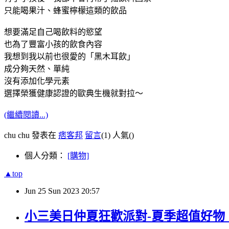
只能喝果汁、蜂蜜檸檬這類的飲品
想要滿足自己喝飲料的慾望
也為了豐富小孩的飲食內容
我想到我以前也很愛的「黑木耳飲」
成分夠天然、單純
沒有添加化學元素
選擇榮獲健康認證的歐典生機就對拉～
(繼續閱讀...)
chu chu 發表在
痞客邦
留言
(1)
人氣(
)
個人分類：
[購物]
▲top
Jun
25
Sun
2023
20:57
小三美日仲夏狂歡派對-夏季超值好物