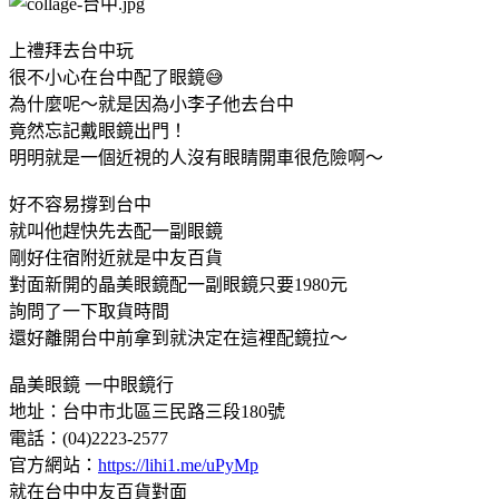
上禮拜去台中玩
很不小心在台中配了眼鏡😅
為什麼呢～就是因為小李子他去台中
竟然忘記戴眼鏡出門！
明明就是一個近視的人沒有眼睛開車很危險啊～
好不容易撐到台中
就叫他趕快先去配一副眼鏡
剛好住宿附近就是中友百貨
對面新開的晶美眼鏡配一副眼鏡只要1980元
詢問了一下取貨時間
還好離開台中前拿到就決定在這裡配鏡拉～
晶美眼鏡 一中眼鏡行
地址：台中市北區三民路三段180號
電話：(04)2223-2577
官方網站：
https://lihi1.me/uPyMp
就在台中中友百貨對面