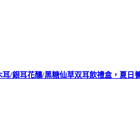
耳/銀耳花釀/黑糖仙草双耳飲禮盒，夏日