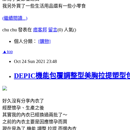
我另外買了一些生活用品還有一些小零食
(繼續閱讀...)
chu chu 發表在
痞客邦
留言
(0)
人氣(
)
個人分類：
[購物]
▲top
Oct
24
Sun
2021
23:48
DEPIC機能包覆調整型美胸拉提塑
好久沒有分享內衣了
經歷懷孕、生產之後
其實我的內衣已經換過兩批了～
之前的內衣主要是因應懷孕而買
現在是為了 機能 調整 拉提 而選內衣