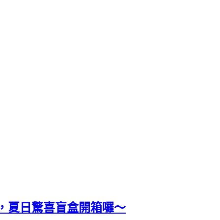
，夏日驚喜盲盒開箱囉～