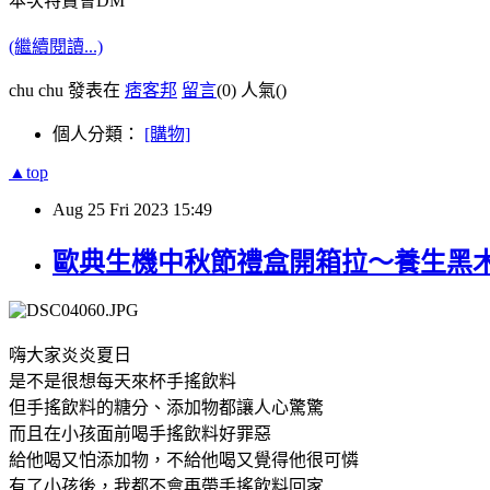
本次特賣會DM
(繼續閱讀...)
chu chu 發表在
痞客邦
留言
(0)
人氣(
)
個人分類：
[購物]
▲top
Aug
25
Fri
2023
15:49
歐典生機中秋節禮盒開箱拉～養生黑木
嗨大家炎炎夏日
是不是很想每天來杯手搖飲料
但手搖飲料的糖分、添加物都讓人心驚驚
而且在小孩面前喝手搖飲料好罪惡
給他喝又怕添加物，不給他喝又覺得他很可憐
有了小孩後，我都不會再帶手搖飲料回家