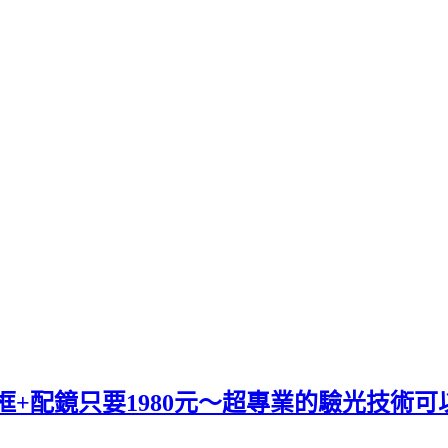
框+配鏡只要1980元～超專業的驗光技術