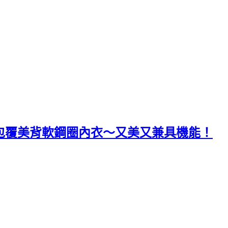
型包覆美背軟鋼圈內衣～又美又兼具機能！