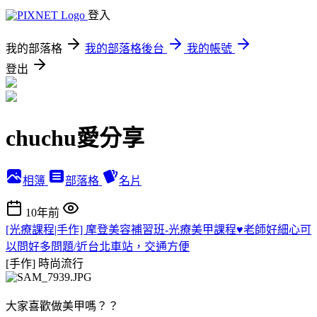
登入
我的部落格
我的部落格後台
我的帳號
登出
chuchu愛分享
相簿
部落格
名片
10年前
[光療課程|手作] 摩登美容補習班-光療美甲課程♥老師好細心可
以問好多問題/近台北車站，交通方便
[手作]
時尚流行
大家喜歡做美甲嗎？？